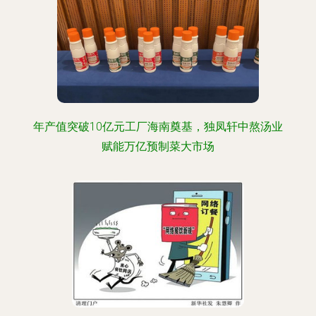
年产值突破10亿元工厂海南奠基，独凤轩中熬汤业
赋能万亿预制菜大市场