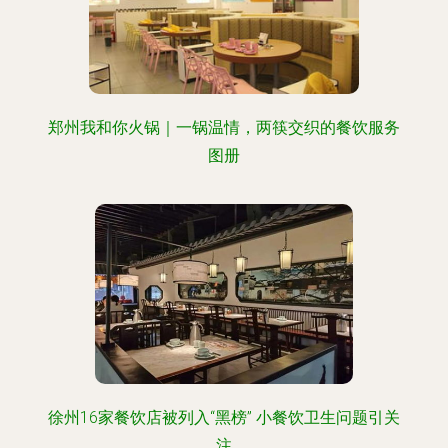
郑州我和你火锅｜一锅温情，两筷交织的餐饮服务
图册
徐州16家餐饮店被列入“黑榜” 小餐饮卫生问题引关
注