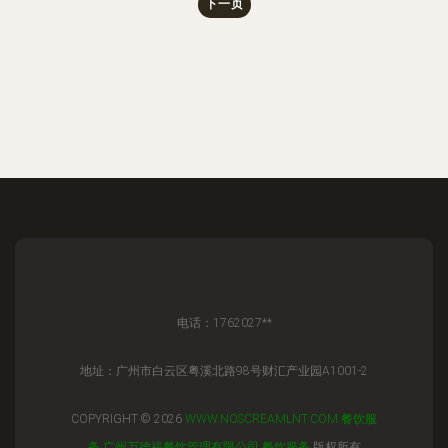
下一页
电话：1762027**
地址：广州市白云区粤溪北路98号财汇产业园A1001-2
COPYRIGHT © 2026
WWW.NOSCREAMLNT.COM
餐饮服
务
广州万德福餐饮管理有限公司
餐饮服务
版权所有