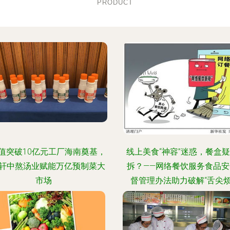
PRODUCT
值突破10亿元工厂海南奠基，
线上美食“神容”迷惑，餐盒
轩中熬汤业赋能万亿预制菜大
拆？——网络餐饮服务食品安
市场
督管理办法助力破解“舌尖烦