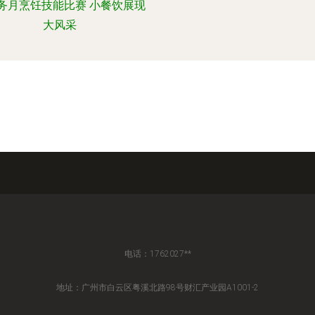
务月烹饪技能比赛 小餐饮展现
大风采
电话：1762027**
地址：广州市白云区粤溪北路98号财汇产业园A1001-2