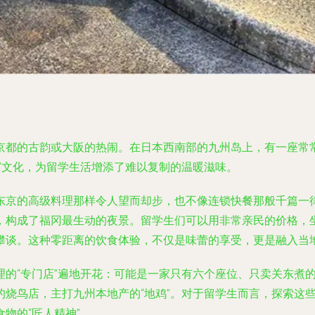
京都的古韵或大阪的热闹。在日本西南部的九州岛上，有一座常
”文化，为留学生活增添了难以复制的温暖滋味。
东京的高级料理那样令人望而却步，也不像连锁快餐那般千篇一律
，构成了福冈最生动的夜景。留学生们可以用非常亲民的价格，
攀谈。这种零距离的饮食体验，不仅是味蕾的享受，更是融入当
理的“专门店”遍地开花：可能是一家只有六个座位、只卖关东煮
的烧鸟店，主打九州本地产的“地鸡”。对于留学生而言，探索这
物的“匠人精神”。