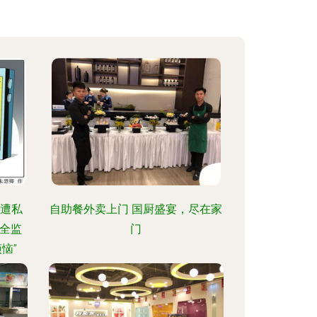
疑遭私
自助餐外卖上门 国厨盛宴，尽在家
全监
门
恼”