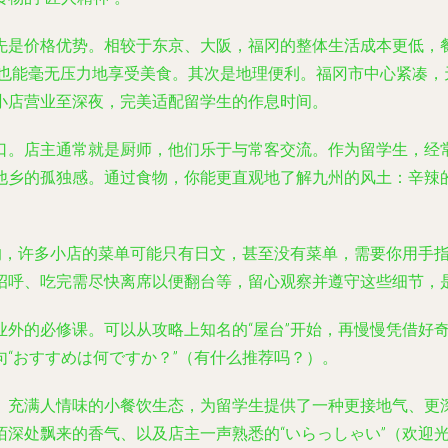
先是价格优势。相较于东京、大阪，福冈的整体生活成本更低，
学生党也能毫无压力地享受美食。其次是地理便利。福冈市中心紧凑
小店营业至深夜，完美适配留学生的作息时间。
口。店主通常就是厨师，他们乐于与常客交流。作为留学生，经常
他乡的孤独感。通过食物，你能更直观地了解九州的风土：辛辣的
要的，许多小店的菜单可能只有日文，甚至没有菜单，需要你用手
招呼、吃完需尽快离席以便翻台等，留心观察并遵守这些细节，
外的必修课。可以从攻略上知名的“屋台”开始，再慢慢凭借好奇
“おすすめは何ですか？”（有什么推荐吗？）。
、充满人情味的小餐饮生态，为留学生提供了一种更接地气、更
陌深处飘来的香气、以及店主一声熟悉的“いらっしゃい”（欢迎