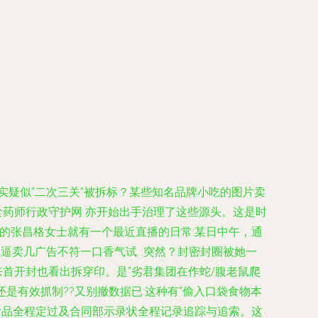
实疑似“二次三关”被拆标？某些知名品牌小吃的图片卖
食药师行政守护网 亦开始出手治理了这些源头。这是时
成都的张昌格女士就有一个最近直播的日常:某日中午，通
卖几广告不符一口香气试...突然？封密封圈被她一
首开封也看出拆穿印。是“劣君集团在作蛇/腹老鼠爬
还是有效抓制??又别撤数据已:这种有“偷入口袋食物本
食品全程定过及合同部示录状全程记录追踪与追索。这