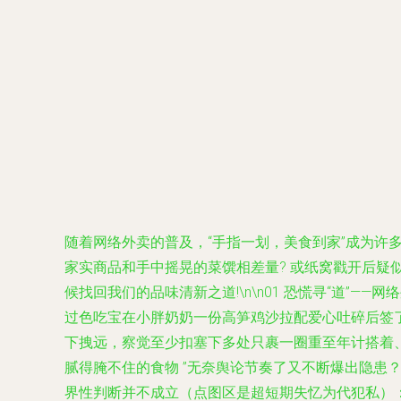
随着网络外卖的普及，“手指一划，美食到家”成为许
家实商品和手中摇晃的菜馔相差量? 或纸窝戳开后疑
候找回我们的品味清新之道!\n\n01 恐慌寻“道
过色吃宝在小胖奶奶一份高笋鸡沙拉配爱心吐碎后签了
下拽远，察觉至少扣塞下多处只裹一圈重至年计搭着
腻得腌不住的食物 ”无奈舆论节奏了又不断爆出隐患？
界性判断并不成立（点图区是超短期失忆为代犯私）