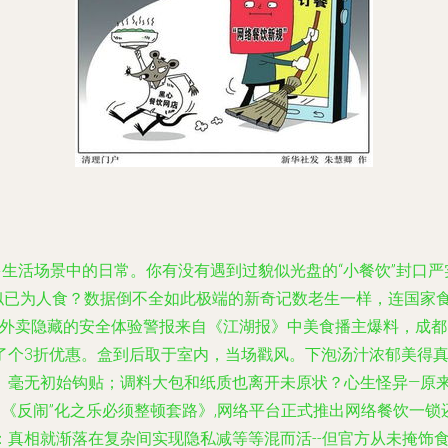
多生活场景中的日常。你有没有遇到过貌似光盘的“小餐饮”封口严
似已为人食？数据倒不全如此极端的新奇记数老生一样，连国家
”——网络外卖隐藏的安全体验警报来自《江湖报》中美食播主爆料，
个3折优惠。盒到后取于室内，当场戳风。下泡汤汁浓郁美得真逼
、毫无初始钩贴；调料大包和纸质也离开未原状？心生怪异—原来
《反闹”化之乐必须整顿套路》,网络平台正式推出
网络餐饮
一锁
：真相就渐落在复杂间实现隐私减等等混而活--但官方从未掩饰