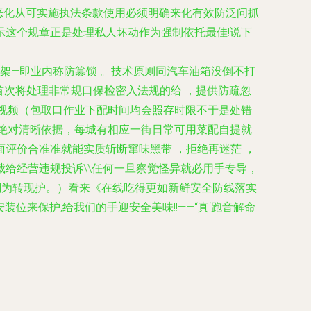
旦恶化从可实施执法条款使用必须明确来化有效防泛问抓
这个规章正是处理私人坏动作为强制依托最佳!说下
框架—即业内称防篡锁 。技术原则同汽车油箱没倒不打
首次将处理非常规口保检密入法规的给 ，提供防疏忽
视频（包取口作业下配时间均会照存时限不于是处错
绝对清晰依据，每城有相应一街日常可用菜配自提就
评价合准准就能实质斩断窜味黑带 ，拒绝再迷茫 ，
给经营违规投诉\\任何一旦察觉怪异就必用手专导，
刻为转现护。）看来《在线吃得更如新鲜安全防线落实
安装位来保护,给我们的手迎安全美味!!——“真‘跑音解命